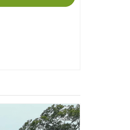
Caño Cristales | 3 d
Regular Price
Sale Pri
COP 1,3
COP 1,554,000
Precio por persona