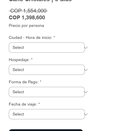
Regular
 COP 1,554,000 
Sale
Price
COP 1,398,600
Price
Precio por persona
Ciudad - Hora de inicio:
*
Hospedaje:
*
Forma de Pago:
*
Fecha de viaje:
*
Quantity
*