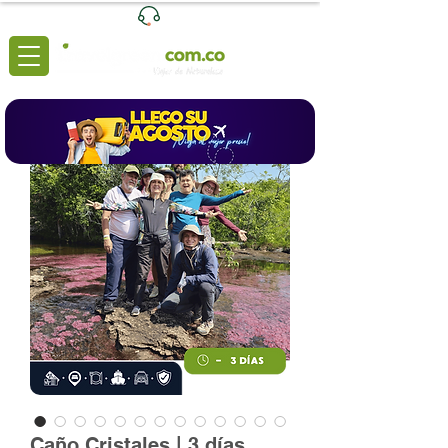
Ventas
|
+57 3204039116
Lunes a Viernes de 8:00 a 6:00 (pm)
Caño Cristales | 3 días