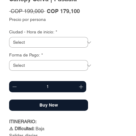
Regular
Sale
 COP 199,000 
COP 179,100
Price
Price
Precio por persona
Ciudad - Hora de inicio:
*
Forma de Pago:
*
Quantity
*
Buy Now
ITINERARIO:
⚠️ Dificultad:
Baja
Salidas diarias.