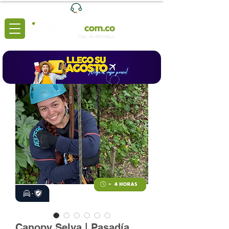
Ventas
|
+57 3204039116
Lunes a Viernes de 8:00 a 6:00 (pm)
Canopy Selva | Pasadía