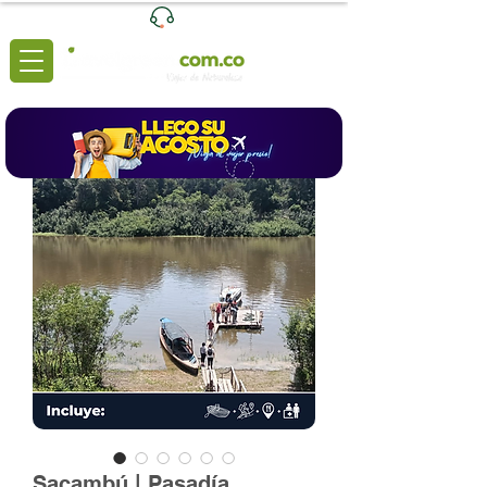
Ventas
|
+57 3204039116
Lunes a Viernes de 8:00 a 6:00 (pm)
Sacambú | Pasadía