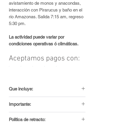
avistamiento de monos y anacondas,
interacción con Pirarucus y baño en el
río Amazonas. Salida 7:15 am, regreso
5:30 pm.
La actividad puede variar por
condiciones operativas ó climáticas.
Aceptamos pagos con:
Que incluye:
✔️ Recogida (Hotel).
Importante:
✔️ Traslado terrestre.
✔️ Traslado fluvial.
Leticia es un municipio colombiano, es
✔️ Actividad descrita.
Política de retracto:
la capital del departamento del
✔️ Guía local (Español).
Amazonas. Se encuentra localizado en
Todo pasajero tiene derecho a cancelar