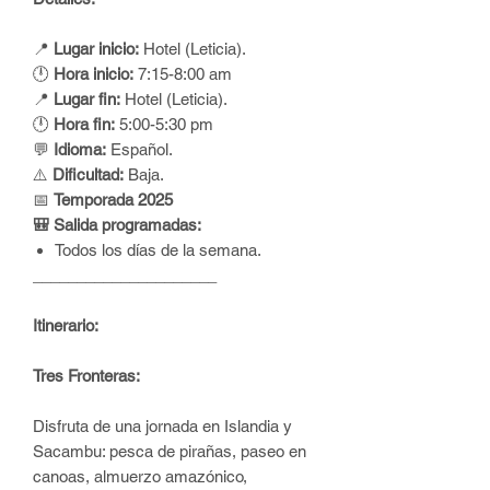
📍
Lugar inicio:
Hotel (Leticia).
🕛
Hora inicio:
7:15-8:00 am
📍
Lugar fin:
Hotel (Leticia).
🕛
Hora fin:
5:00-5:30 pm
💬
Idioma:
Español.
⚠️
D
ificultad:
Baja.
📅
Temporada 2025
🎒 Salida programadas:
Todos los días de la semana.
_____________________
Itinerario:
Tres Fronteras:
Disfruta de una jornada en Islandia y
Sacambu: pesca de pirañas, paseo en
canoas, almuerzo amazónico,