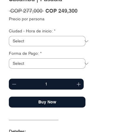
Regular
Sale
 COP 277,000 
COP 249,300
Price
Price
Precio por persona
Ciudad - Hora de inicio:
*
Forma de Pago:
*
Quantity
*
Buy Now
_____________________
Detalles: