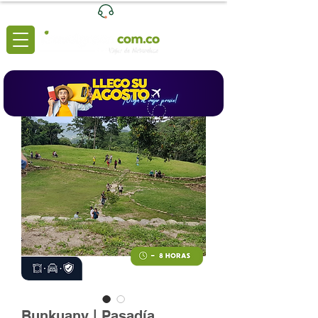
Ventas
|
+57 3204039116
Lunes a Viernes de 8:00 a 6:00 (pm)
Bunkuany | Pasadía