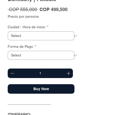
Regular
Sale
 COP 555,000 
COP 499,500
Price
Price
Precio por persona
Ciudad - Hora de inicio:
*
Forma de Pago:
*
Quantity
*
Buy Now
_____________________
ITINERARIO: