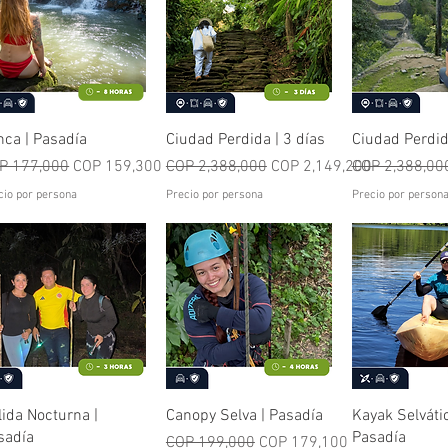
Quick View
Quick View
Quick V
nca | Pasadía
Ciudad Perdida | 3 días
Ciudad Perdid
o):
gular Price
Sale Price
Regular Price
Sale Price
Regular Price
P 177,000
COP 159,300
COP 2,388,000
COP 2,149,200
COP 2,388,00
cio por persona
Precio por persona
Precio por person
Quick View
Quick View
Quick V
lida Nocturna |
Canopy Selva | Pasadía
Kayak Selvátic
sadía
Pasadía
Regular Price
Sale Price
COP 199,000
COP 179,100