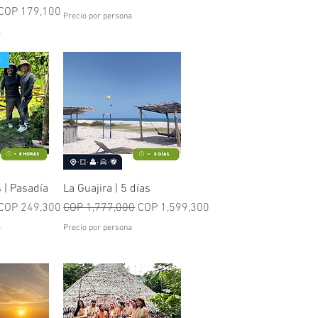
Sale Price
COP 179,100
Precio por persona
a
o
iew
Quick View
 | Pasadía
La Guajira | 5 días
Sale Price
Regular Price
Sale Price
COP 249,300
COP 1,777,000
COP 1,599,300
a
Precio por persona