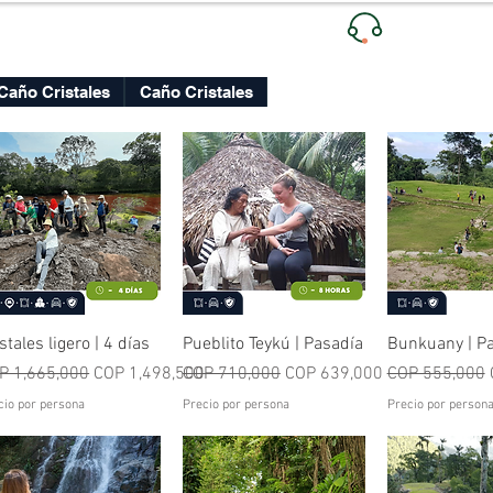
Ventas
| +
Lunes a Viernes
Caño Cristales
Caño Cristales
Quick View
Quick View
Quick V
stales ligero | 4 días
Pueblito Teykú | Pasadía
Bunkuany | P
gular Price
Sale Price
Regular Price
Sale Price
Regular Price
P 1,665,000
COP 1,498,500
COP 710,000
COP 639,000
COP 555,000
cio por persona
Precio por persona
Precio por person